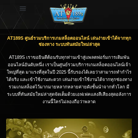
Skip
to
content
AT189S ศูนย์รวมบริการเกมสล็อตออนไลน์ เล่นง่ายเข้าได้จากทุก
ช่องทาง ระบบทันสมัยใหม่ล่าสุด
AT189S เราขอยินดีต้อนรับทุกท่านเข้าสู่แพลตฟอร์มการเดิมพัน
ออนไลน์อันดับหนึ่ง เราเป็นศูนย์รวมบริการเกมสล็อตออนไลน์เจ้า
ใหญ่ที่สุด มาแรงที่สุดในปี 2025 นี้รับรองได้เลยว่าสามารถทำกำไร
ได้จริง และเข้าใช้งานสะดวก เล่นง่ายเข้าใช้งานได้จากทุกช่องทาง
รวมเกมสล็อตไว้มากมายหลากหลายค่ายดังชั้นนำจากทั่วโลก มี
ระบบที่ทันสมัยใหม่ล่าสุดจัดเต็มด้วยเอฟเฟคแสงสีเสียงสุดอลังการ
งานนี้ใครไม่ลองถือว่าพลาด