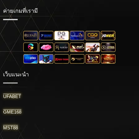
ค่ายเกมที่เรามี
เว็บแนะนำ
UFABET
GME168
MST88